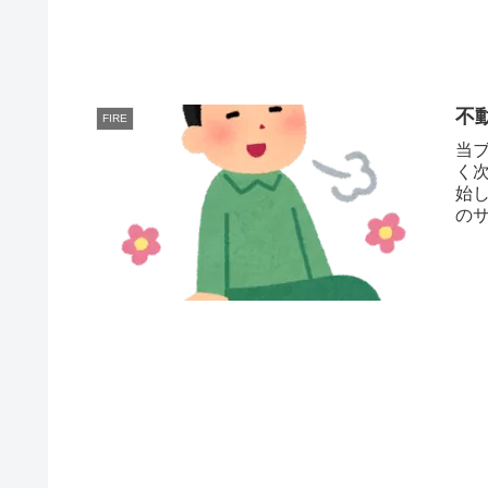
不
FIRE
当
く次
始し
の
にな.