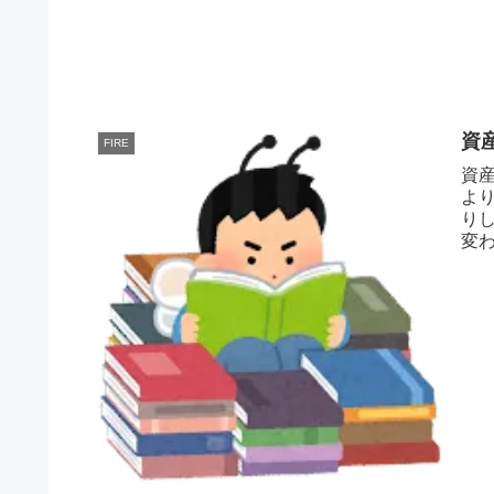
資
FIRE
資
よ
り
変
えて