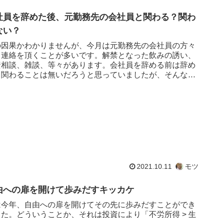
社員を辞めた後、元勤務先の会社員と関わる？関わ
ない？
の因果かわかりませんが、今月は元勤務先の会社員の方々
ら連絡を頂くことが多いです。解禁となった飲みの誘い、
資相談、雑談、等々があります。会社員を辞める前は辞め
ら関わることは無いだろうと思っていましたが、そんなこ
ないものなんですね。...
2021.10.11
モツ
由への扉を開けて歩みだすキッカケ
は今年、自由への扉を開けてその先に歩みだすことができ
した。どういうことか、それは投資により「不労所得 > 生