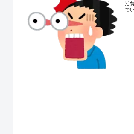
活
で
扉を