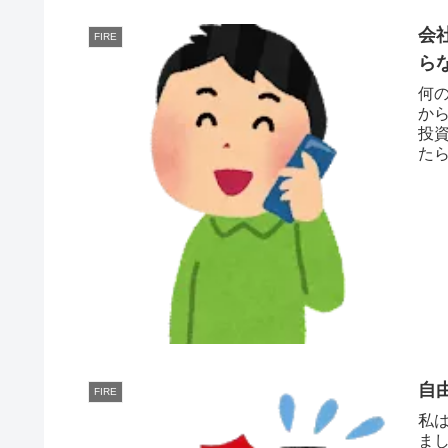
会
FIRE
ら
何
か
投
た
とも
自
FIRE
私
ま