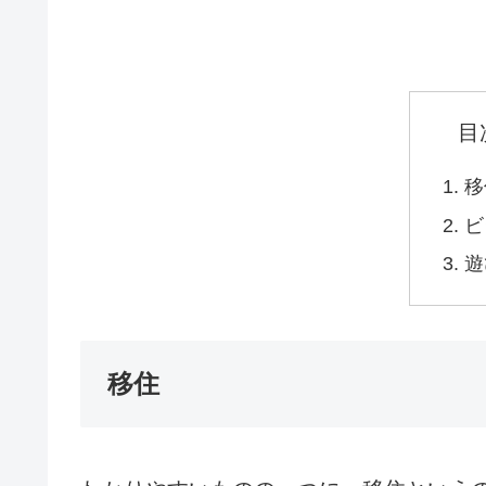
目
移
ビ
遊
移住