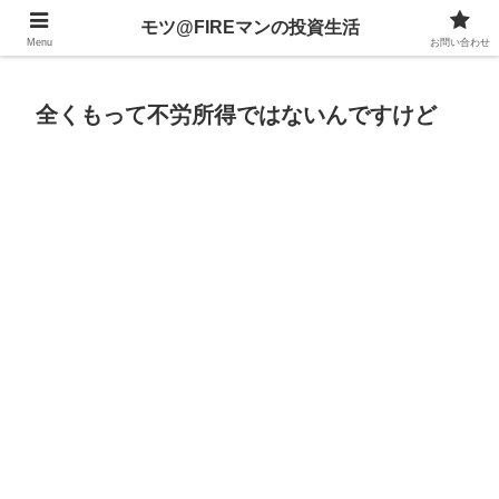
不動産、投資信託、暗号資産、株式、等々への投資について
モツ@FIREマンの投資生活
Menu
お問い合わせ
全くもって不労所得ではないんですけど