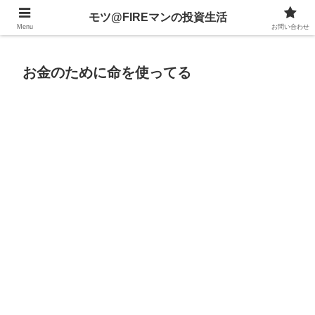
不動産、投資信託、暗号資産、株式、等々への投資について
モツ@FIREマンの投資生活
Menu
お問い合わせ
お金のために命を使ってる