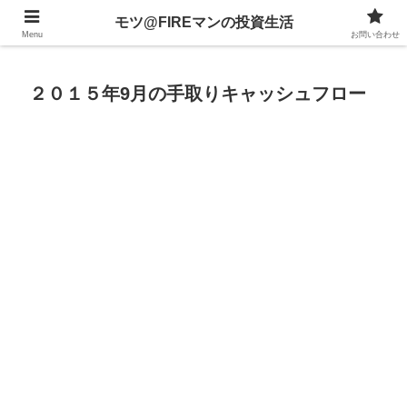
不動産、投資信託、暗号資産、株式、等々への投資について
モツ@FIREマンの投資生活
Menu
お問い合わせ
２０１５年9月の手取りキャッシュフロー