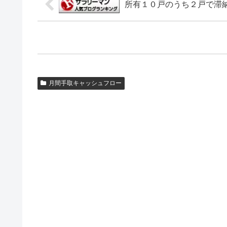
所有１０戸のうち２戸で滞
月間手取キャッシュフロー