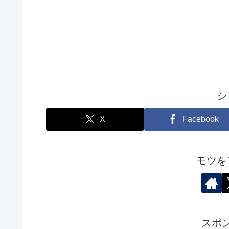
シ
X
Facebook
モツを
スポ