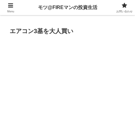
不動産、投資信託、暗号資産、株式、等々への投資について
モツ@FIREマンの投資生活
Menu
お問い合わせ
エアコン3基を大人買い