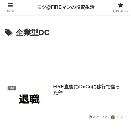
不動産、投資信託、暗号資産、株式、等々への投資について
モツ@FIREマンの投資生活
Menu
お問い合わせ
企業型DC
FIRE直後にiDeCoに移行で焦っ
FIRE
た件
2021.07.23
モツ