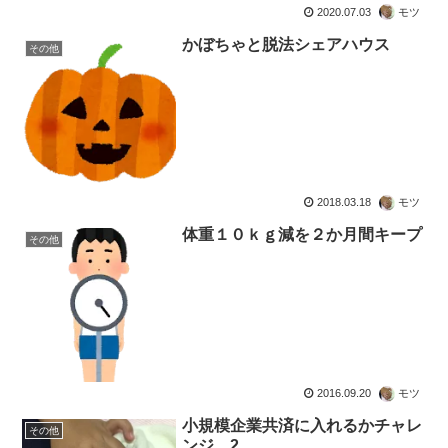
2020.07.03
モツ
かぼちゃと脱法シェアハウス
その他
2018.03.18
モツ
体重１０ｋｇ減を２か月間キープ
その他
2016.09.20
モツ
小規模企業共済に入れるかチャレ
その他
ンジ 2