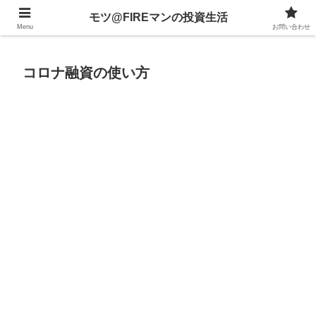
不動産、投資信託、暗号資産、株式、等々への投資について
モツ@FIREマンの投資生活
Menu
お問い合わせ
コロナ融資の使い方