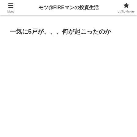
不動産、投資信託、暗号資産、株式、等々への投資について
モツ@FIREマンの投資生活
Menu
お問い合わせ
一気に5戸が、、、何が起こったのか