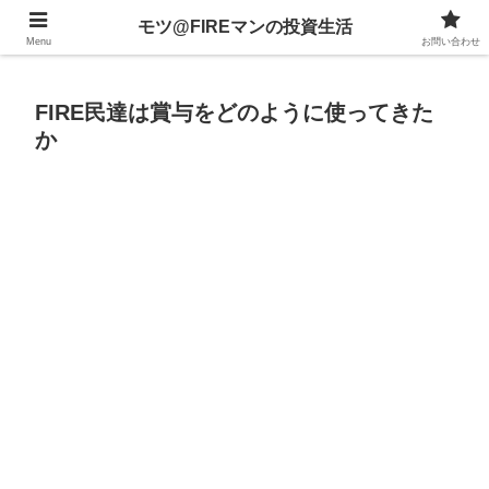
不動産、投資信託、暗号資産、株式、等々への投資について
モツ@FIREマンの投資生活
Menu
お問い合わせ
FIRE民達は賞与をどのように使ってきた
か