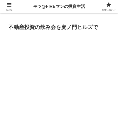
不動産、投資信託、暗号資産、株式、等々への投資について
モツ@FIREマンの投資生活
Menu
お問い合わせ
不動産投資の飲み会を虎ノ門ヒルズで