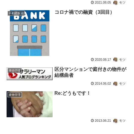
2021.08.05
モツ
コロナ禍での融資（3回目）
不動産投資
2020.08.17
モツ
区分マンションで庭付きの物件が
建物管理
結構曲者
2014.06.02
モツ
Re:どうもです！
建物管理
2013.06.21
モツ