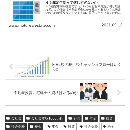
４５歳定年制って嬉しすぎないか
４５歳定年制が話題ですね。いつもどおり真意が切り離さ
れて。この場合は４５歳で会社から放出するという意味合
いのものが渡り歩いていますね。目的にたどり着くために
FIREを通過点として活動する方々においては、定年が何歳
かなんてどうでもよいことかも...
2021.09.13
www.moturealestate.com
FIRE後の税引後キャッシュフローはいく
らか
不動産投資に宅建士の資格はいるのか
会社員
会社員年収1000万円
子供
年金
投資
社会保険
税金
年金
投資
社会保険
税金