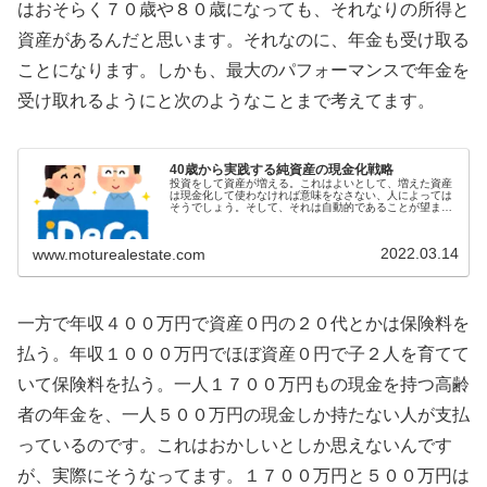
はおそらく７０歳や８０歳になっても、それなりの所得と
資産があるんだと思います。それなのに、年金も受け取る
ことになります。しかも、最大のパフォーマンスで年金を
受け取れるようにと次のようなことまで考えてます。
40歳から実践する純資産の現金化戦略
投資をして資産が増える。これはよいとして、増えた資産
は現金化して使わなければ意味をなさない、人によっては
そうでしょう。そして、それは自動的であることが望まし
く、かつ、より多くの資産となったものを現金化したいで
す。60歳以降は、制度によりその...
2022.03.14
www.moturealestate.com
一方で年収４００万円で資産０円の２０代とかは保険料を
払う。年収１０００万円でほぼ資産０円で子２人を育てて
いて保険料を払う。一人１７００万円もの現金を持つ高齢
者の年金を、一人５００万円の現金しか持たない人が支払
っているのです。これはおかしいとしか思えないんです
が、実際にそうなってます。１７００万円と５００万円は