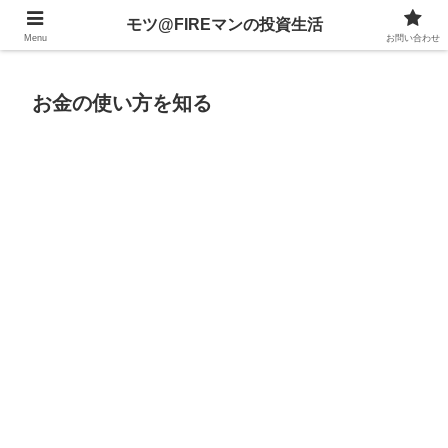
不動産、投資信託、暗号資産、株式、等々への投資について
モツ@FIREマンの投資生活
Menu
お問い合わせ
お金の使い方を知る