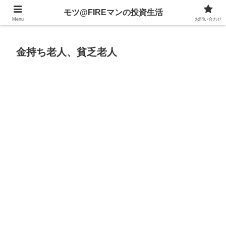
不動産、投資信託、暗号資産、株式、等々への投資について
モツ@FIREマンの投資生活
Menu
お問い合わせ
金持ち老人、貧乏老人