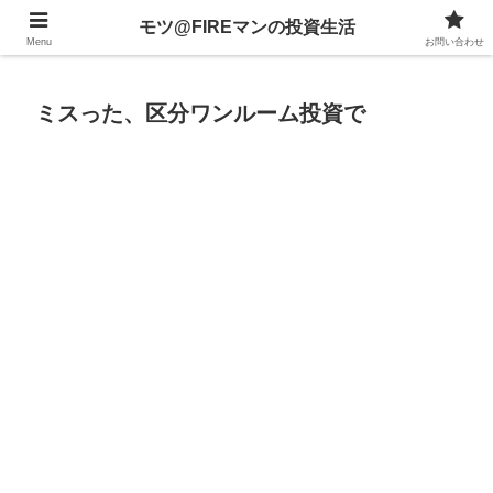
不動産、投資信託、暗号資産、株式、等々への投資について
モツ@FIREマンの投資生活
Menu
お問い合わせ
ミスった、区分ワンルーム投資で